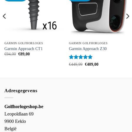
GARMIN GOLFHORLOGES
GARMIN GOLFHORLOGES
Garmin Approach CT1
Garmin Approach Z30
Oorspronkelijke
Huidige
€
94,00
€
89,00
prijs
prijs
was:
is:
Beoordeeld
Oorspronkelijke
Huidige
€
449,99
€
409,00
€94,00.
€89,00.
prijs
prijs
met
5
van
was:
is:
5
€449,99.
€409,00.
Adresgegevens
Golfhorlogeshop.be
Leopoldlaan 69
9900 Eeklo
België