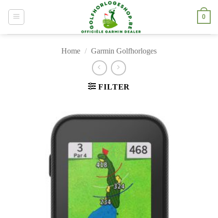
Skip
0
to
content
Home
/
Garmin Golfhorloges
FILTER