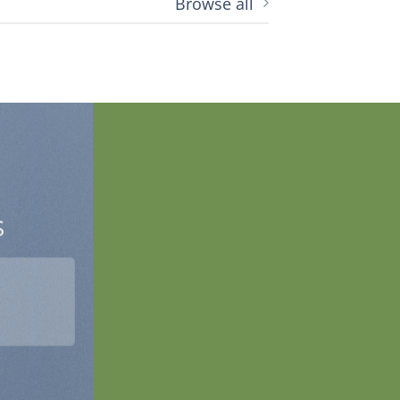
Browse all
S