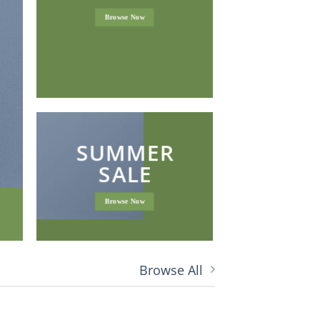
LAT
Browse Now
NEWS 
SUMMER
SALE
Browse Now
Browse All