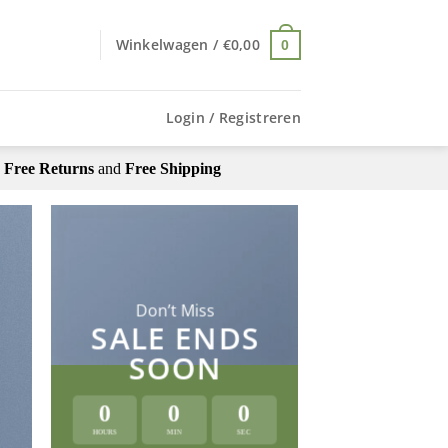
Winkelwagen /
€
0,00
0
Login / Registreren
Free Returns
and
Free Shipping
Don’t Miss
SALE ENDS
SOON
0
0
0
HOURS
MIN
SEC