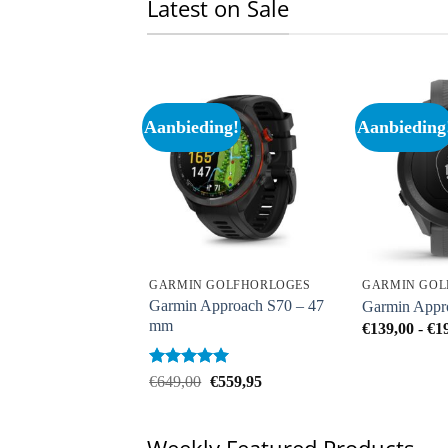
Latest on Sale
ing!
Aanbieding!
Aanbieding
GOLFHORLOGES
GARMIN GOLFHORLOGES
GARMIN GOL
Garmin Approach S70 – 47
pproach R10
Garmin Appr
mm
Oorspronkelijke
Huidige
€
495,00
€
139,00
-
€
1
prijs
prijs
was:
is:
€599,00.
€495,00.
Beoordeeld
Oorspronkelijke
Huidige
€
649,00
€
559,95
met
5
van
prijs
prijs
was:
is:
5
€649,00.
€559,95.
Weekly Featured Products