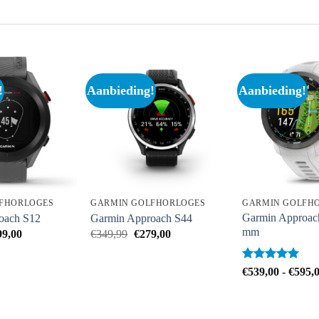
!
Aanbieding!
Aanbieding!
FHORLOGES
GARMIN GOLFHORLOGES
GARMIN GOLFH
Garmin Approac
oach S12
Garmin Approach S44
mm
Prijsklasse:
Oorspronkelijke
Huidige
99,00
€
349,99
€
279,00
€139,00
prijs
prijs
tot
was:
is:
€199,00
€349,99.
€279,00.
Beoordeeld
€
539,00
-
€
595,
met
5
van
5