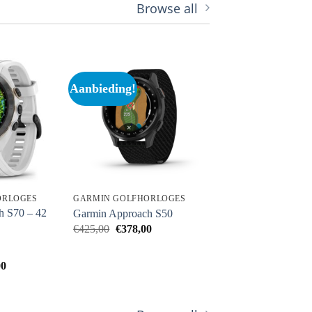
Browse all
Aanbieding!
ORLOGES
GARMIN GOLFHORLOGES
h S70 – 42
Garmin Approach S50
Oorspronkelijke
Huidige
€
425,00
€
378,00
prijs
prijs
was:
is:
€425,00.
€378,00.
Prijsklasse:
00
€539,00
tot
€595,00