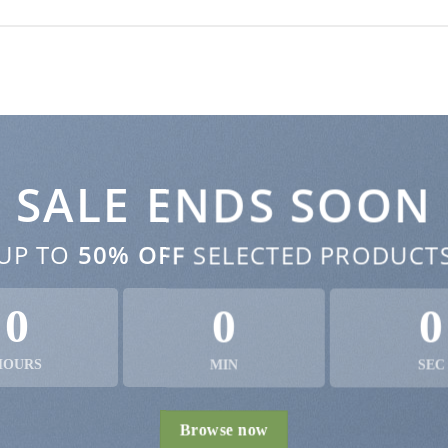
SALE ENDS SOON
UP TO
50% OFF
SELECTED PRODUCT
0
0
0
HOURS
MIN
SEC
Browse now