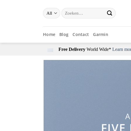
Skip
Zoeken
to
naar:
content
Home
Blog
Contact
Garmin
Free Delivery
World Wide*
Learn mo
A
FIVE